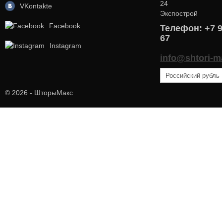
24
VKontakte
Экспострой
Facebook
Телефон: +7 9
67
Instagram
info@shtori-m
© 2026 - ШторыМакс